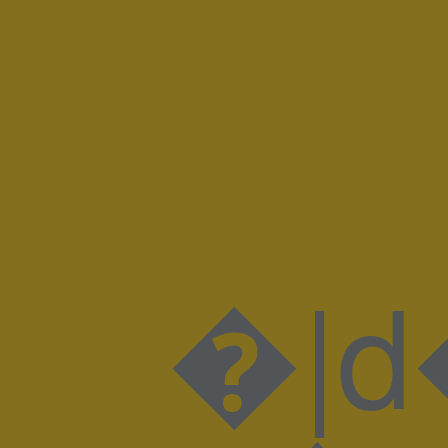
�|d�ȸ�Je