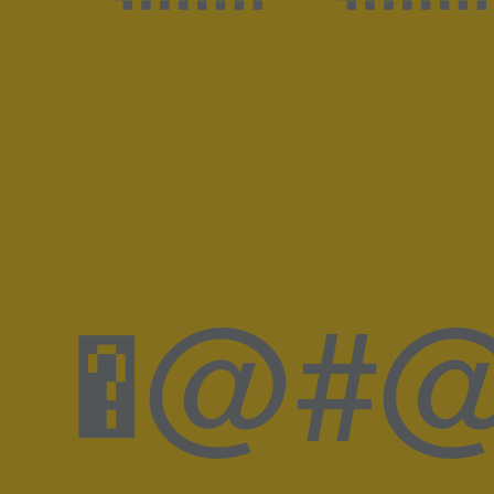
�@#@d