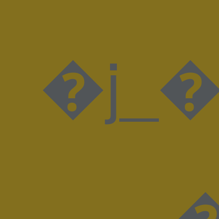
�j_�O�����
�