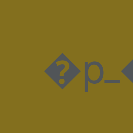
�pߺ�=�m3�l�%�Ġ����x��y��׻N3��F<'�ԑ�}ɛ�� ��1��/��i����&�[�s���3��G\��9�$�eӧ�5���Y��<�E�D�l�%�dm�Z�ݭ�u4�3�Y��n잲A�����@��՝]kq�h�^����>e=�o¼�����M~��@�M�ƥ}&����o�K��l�?��������몿/����OH�,�W�xSQ�oJ^=�h��"�a^S�"�i� �gl�"����μ�j��V�g��Y��#��u#4/�7��lR�da�@��_'G����A}$�=