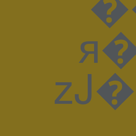
�
я���N>/�6�?޽@��Ί�g۔��:o�j�'�l��r���J��.�����6���
zJ�G'