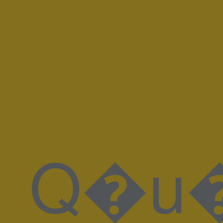
Q�u�̵�W��n�ah'�+#�}P��