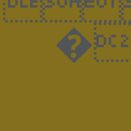

�