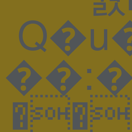
Q�u�̵�W��n�ah'�+#�}P��
��:���ޓ��~g��L�M��ؿ���� �ICC_PROFILE �mntrRGB XYZ �$acsp���-����n^��o&�descDybXYZ�bTRC� gTRC� rTRC� dmdd ��gXYZ hlumi |meas �$bkpt �rXYZ �tech � vued ��wtpt pcprt �7chad �,descsR
��