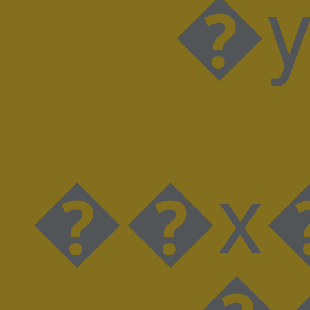
�yVqَl
��x
�