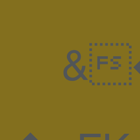
&�A@6�����