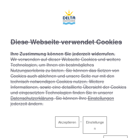
Diese Webseite verwendet Cookies
Ihre Zustimmung können Sie jederzeit widerrufen.
Wir verwenden auf dieser Webseite Cookies und weitere
Technologien, um Ihnen ein bestmögliches
Nutzungserlebnis zu bieten. Sie können das Setzen von
Cookies auch ablehnen und unsere Seite nur mit den
technisch notwendigen Cookies nutzen. Weitere
Informationen, sowie eine detaillierte Übersicht der Cookies
und eingesetzten Technologien finden Sie in unserer
Datenschutzerklärung
. Sie können Ihre
Einstellungen
jederzeit ändern.
Akzeptieren
Einstellunge
n