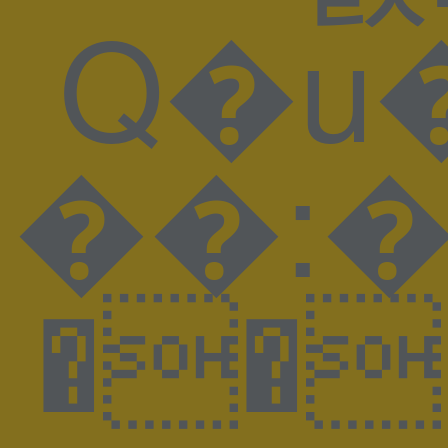
Q�u�̵�W��n�ah'�+#�}P��
��:���ޓ��~g��L�M��ؿ���� �ICC_PROFILE �mntrRGB XYZ �$acsp���-����n^��o&�descDybXYZ�bTRC� gTRC� rTRC� dmdd ��gXYZ hlumi |meas �$bkpt �rXYZ �tech � vued ��wtpt pcprt �7chad �,descsR
��