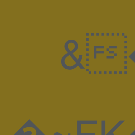
&�A@6�����
�~F