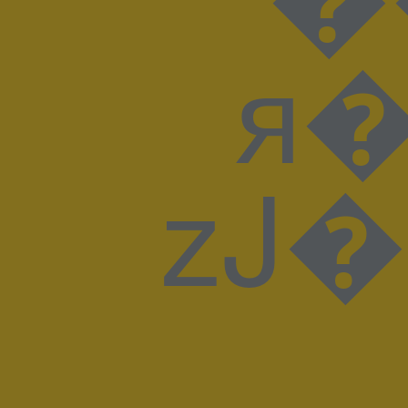
я���N>/�6�?޽@��Ί�g۔��:o�j�'�l��r���J��.�����6���
zJ�G'