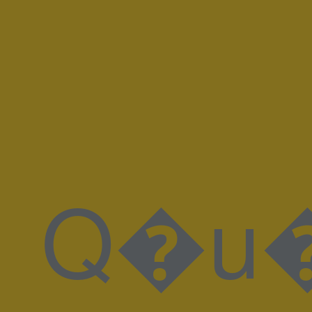
Q�u�̵�W��n�ah'�+#�}P��