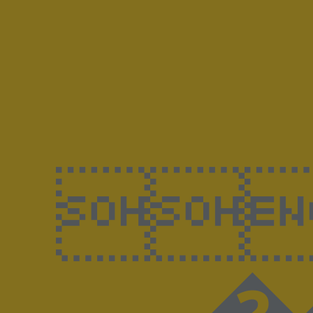

�