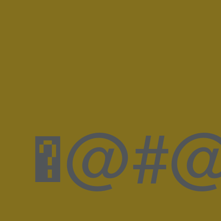
�@#@d