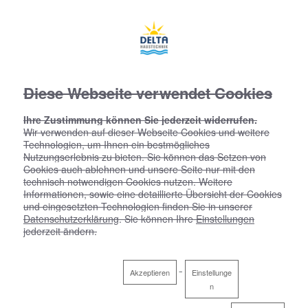
Diese Webseite verwendet Cookies
Ihre Zustimmung können Sie jederzeit widerrufen.
Wir verwenden auf dieser Webseite Cookies und weitere
Technologien, um Ihnen ein bestmögliches
Nutzungserlebnis zu bieten. Sie können das Setzen von
Cookies auch ablehnen und unsere Seite nur mit den
technisch notwendigen Cookies nutzen. Weitere
Informationen, sowie eine detaillierte Übersicht der Cookies
und eingesetzten Technologien finden Sie in unserer
Datenschutzerklärung
. Sie können Ihre
Einstellungen
jederzeit ändern.
Akzeptieren
Einstellunge
n